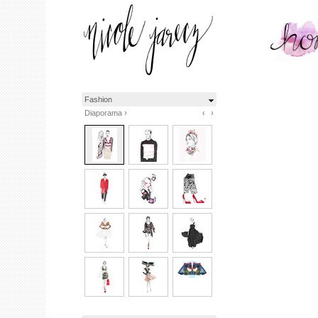
Fashion
Diaporama ›
‹
›